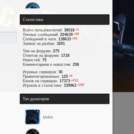
ffda
Статистика
Ace#4
+1
Всего пользователей:
38518
+40
Личных сообщений:
224639
+94
Сообщений в чате:
138633
Заявок на разбан:
3201
Junior
Тем на форуме:
275
Ответов на форуме:
1718
Новостей:
75
Комментариев к новостям:
258
Rаk.
Игровых серверов:
36
+6
Привилегированных:
125
+212
Банов на серверах:
17373
nobody#
+292
Игроков в статистике:
339963
Топ донатеров
Bandiт
kiskis
Нюргун