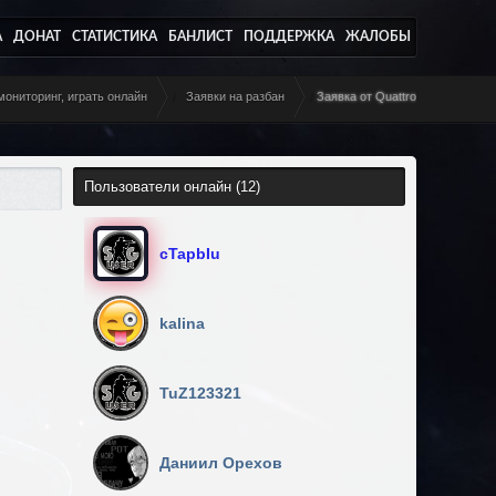
А
ДОНАТ
СТАТИСТИКА
БАНЛИСТ
ПОДДЕРЖКА
ЖАЛОБЫ
ониторинг, играть онлайн
/
Заявки на разбан
/
Заявка от Quаttro
Пользователи онлайн (
12
)
cTapbIu
kalina
TuZ123321
Даниил Орехов