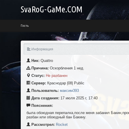
SvaRoG-GaMe.COM
Заявка от {value}
Гость
Информация
Ник:
Quаttro
Причина:
Оскорбления 1 нед.
Статус:
Не разбанен
Сервер:
Краснодар |08| Public
Пользователь:
максим393
Дата создания:
17 июля 2025 г, 17:40
Пояснения:
была обоюдная перепалка,после меня забанил Бакин,пр
разбан или обоюдный бан Бакину.
Рассмотрел:
Rоcket