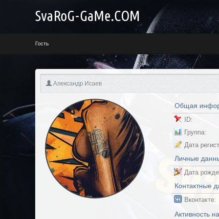
SvaRoG-GaMe.COM
Профиль {value}
Гость
Александр Исаев
Общая инфо
ID:
Группа:
Дата регис
Личные данн
Дата рожде
Контактные 
Вконтакте:
Активность н