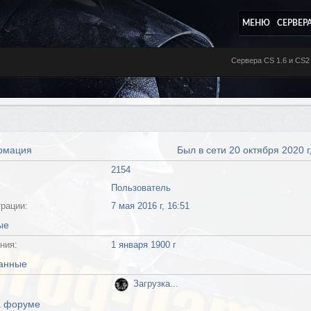
МЕНЮ
СЕРВЕР
Сервера CS 1.6 и CS2
рмация
Был в сети 20 октября 2020 г
2154
Пользователь
трации:
7 мая 2016 г, 16:51
ые
ния:
1 января 1900 г
данные
Загрузка...
а форуме