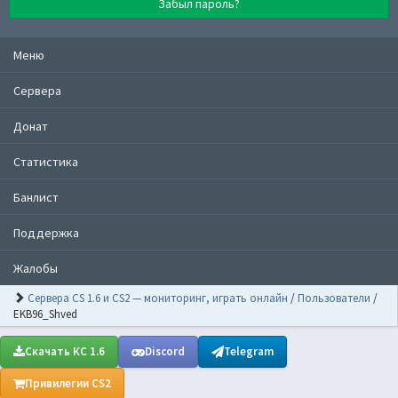
Забыл пароль?
Меню
Сервера
Донат
Статистика
Банлист
Поддержка
Жалобы
Сервера CS 1.6 и CS2 — мониторинг, играть онлайн
/
Пользователи
/
EKB96_Shved
Скачать КС 1.6
Discord
Telegram
Привилегии CS2