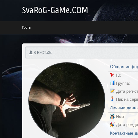
SvaRoG-GaMe.COM
Профиль {value}
Гость
B EkCTa3e
Общая инфо
ID:
Группа:
Дата регис
Ник на сер
Личные данн
Имя:
Дата рожде
Контактные 