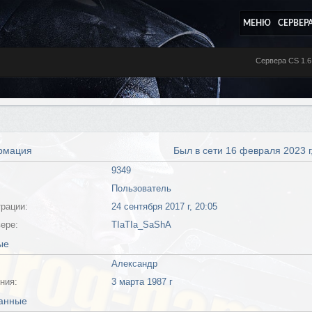
МЕНЮ
СЕРВЕР
Сервера CS 1.6
рмация
Был в сети 16 февраля 2023 г,
9349
Пользователь
трации:
24 сентября 2017 г, 20:05
вере:
TIaTIa_SaShA
ые
Александр
ния:
3 марта 1987 г
данные