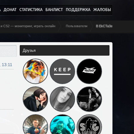
А
ДОНАТ
СТАТИСТИКА
БАНЛИСТ
ПОДДЕРЖКА
ЖАЛОБЫ
 и CS2 — мониторинг, играть онлайн
/
Пользователи
/
B EkCTa3e
Друзья
 13:11