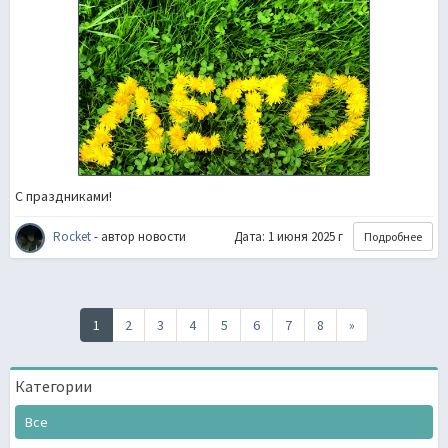
С праздниками!
Rоcket
- автор новости
Дата: 1 июня 2025 г
Подробнее
Последняя
1
2
3
4
5
6
7
8
»
Категории
Все