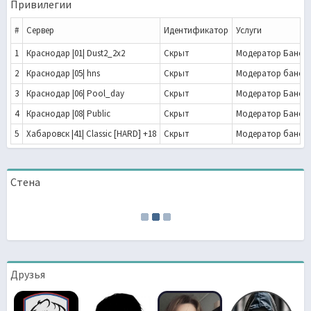
Привилегии
#
Сервер
Идентификатор
Услуги
1
Краснодар |01| Dust2_2x2
Скрыт
Модератор Банов
2
Краснодар |05| hns
Скрыт
Модератор банов
3
Краснодар |06| Pool_day
Скрыт
Модератор Банов
4
Краснодар |08| Public
Скрыт
Модератор Банов
5
Хабаровск |41| Classic [HARD] +18
Скрыт
Модератор банов
Стена
Друзья