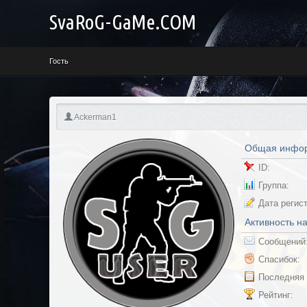
SvaRoG-GaMe.COM
Профиль {value}
Гость
Ackerman1
Общая инфо
ID:
Группа:
Дата регис
Активность н
Сообщений
Спасибок:
Последняя 
Рейтинг: