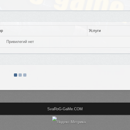
ор
Услуги
Привилегий нет
SvaRoG-GaMe.COM