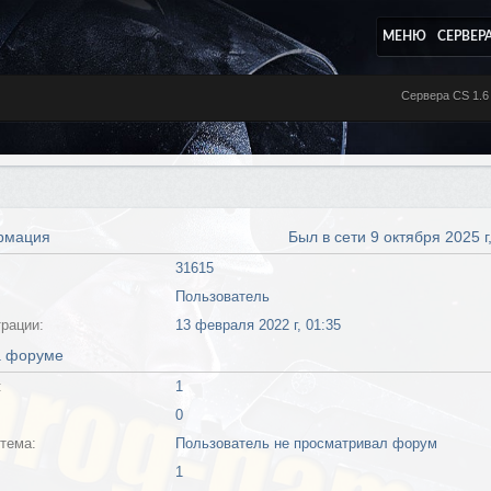
МЕНЮ
СЕРВЕР
Сервера CS 1.6
рмация
Был в сети 9 октября 2025 г
31615
Пользователь
трации:
13 февраля 2022 г, 01:35
а форуме
:
1
0
тема:
Пользователь не просматривал форум
1