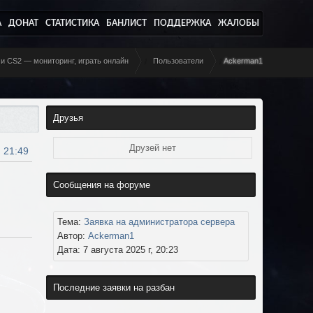
А
ДОНАТ
СТАТИСТИКА
БАНЛИСТ
ПОДДЕРЖКА
ЖАЛОБЫ
 и CS2 — мониторинг, играть онлайн
/
Пользователи
/
Ackerman1
Друзья
Друзей нет
, 21:49
Сообщения на форуме
Тема:
Заявка на администратора сервера
Автор:
Ackerman1
Дата: 7 августа 2025 г, 20:23
Последние заявки на разбан