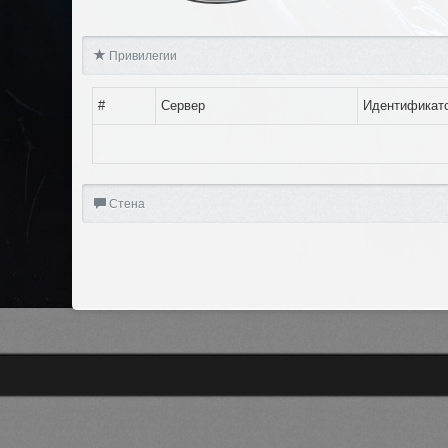
Привилегии
#
Сервер
Идентификат
Стена