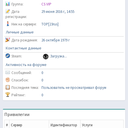
Группа:
CS VIP
Дата
29 июня 2016 г, 14:55
регистрации:
Ник на сервере:
TOP[23rus]
Личные данные
Дата рождения:
26 октября 1979 г
Контактные данные
Steam:
Загрузка...
Активность на форуме
Сообщений:
0
Спасибок:
0
Последняя тема:
Пользователь не просматривал форум
Рейтинг:
0
Привилегии
#
Сервер
Идентификатор
Услуги